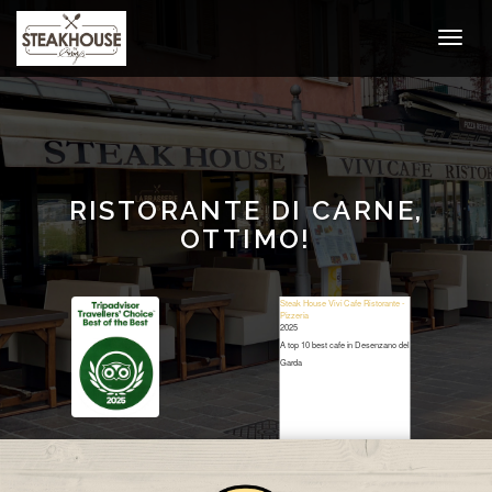
RISTORANTE DI CARNE,
OTTIMO!
Steak House Vivi Cafe Ristorante -
Pizzeria
2025
A top 10 best cafe in Desenzano del
Garda
Restaurant Guru