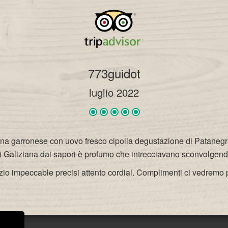
​773guidot
luglio 2022
tona garronese con uovo fresco cipolla degustazione di Patanegra
i Galiziana dai sapori è profumo che intrecciavano sconvolgendici
zio impeccable precisi attento cordial. Complimenti ci vedremo 