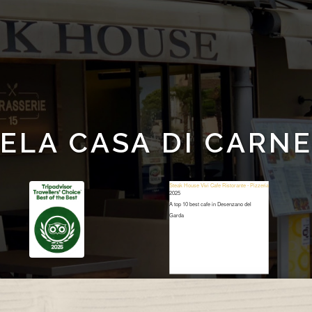
ELA CASA DI CARN
Steak House Vivi Cafe Ristorante - Pizzeria
2025
A top 10 best cafe in Desenzano del
Garda
Restaurant Guru