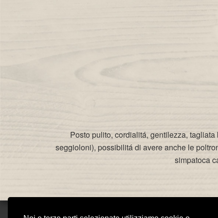
Posto pulito, cordialitá, gentilezza, taglia
seggioloni), possibilitá di avere anche le poltr
simpatoca cam