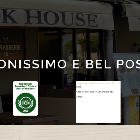
ONISSIMO E BEL PO
Steak House Vivi Cafe Ristorante - Pizzeria
2025
A top 10 best cafe in Desenzano del
Garda
Restaurant Guru